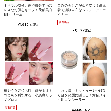
ミネラル成分と保湿成分で毛穴
自然の美しさが惹き立つ！高密
レスなお肌をキープ！天然美白
着で濃淡自在なペンシルアイラ
BBクリーム
イナー
新着商品
¥1,980
（税込）
¥1,150
（税込）
華やぐ女装娘の唇に群がるオト
これは凄い！タトゥーやひげ剃
コどもを瞬殺する 小悪魔リッ
り跡を綺麗に隠せる！舞台メイ
プグロス
ク用コンシーラー
新着商品
¥3,190
（税込）