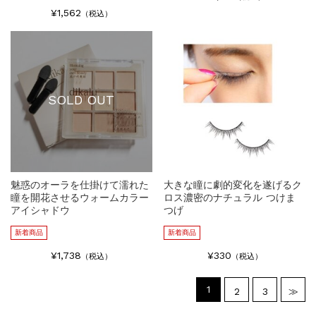
¥1,562
（税込）
SOLD OUT
魅惑のオーラを仕掛けて濡れた
大きな瞳に劇的変化を遂げるク
瞳を開花させるウォームカラー
ロス濃密のナチュラル つけま
アイシャドウ
つげ
新着商品
新着商品
¥1,738
¥330
（税込）
（税込）
1
2
3
≫