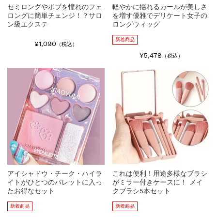
セミロングやボブを憧れのフェ
軽やかに揺れるカールが美しさ
ロングに簡単チェンジ！？サロ
を増す優雅でデリケート女子の
ン級エクステ
ロングウィッグ
新着商品
¥1,090
（税込）
¥5,478
（税込）
アイシャドウ・チーク・ハイラ
これは便利！用途多様なブラシ
イトがひとつのパレットに入っ
がミラー付きケースに！ メイ
たお得なセット
クブラシ5本セット
新着商品
新着商品