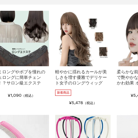
ミロングやボブを憧れの
軽やかに揺れるカールが美
柔らかな
ェロングに簡単チェン
しさを増す優雅でデリケー
で艶やか
！？サロン級エクステ
ト女子のロングウィッグ
かわ効果 
新着商品
¥1,090
¥5,
（税込）
¥5,478
（税込）