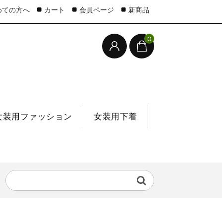
めての方へ
カート
会員ページ
新商品
0
女装用ファッション
女装用下着