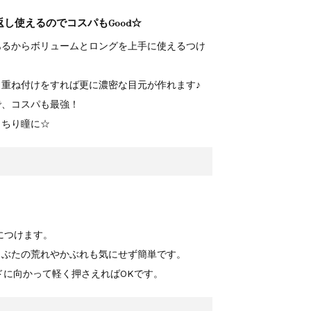
し使えるのでコスパもGood☆
あるからボリュームとロングを上手に使えるつけ
重ね付けをすれば更に濃密な目元が作れます♪
で、コスパも最強！
っちり瞳に☆
。
につけます。
まぶたの荒れやかぶれも気にせず簡単です。
ドに向かって軽く押さえればOKです。