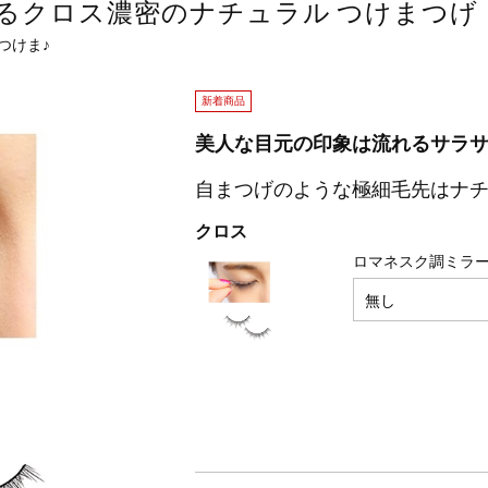
るクロス濃密のナチュラル つけまつげ
つけま♪
新着商品
美人な目元の印象は流れるサラ
自まつげのような極細毛先はナ
クロス
ロマネスク調ミラ