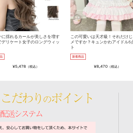
かに揺れるカールが美しさを増す
この可愛いは天才級！それだけじ
でデリケート女子のロングウィッ
メですか？キュンかわアイドル5
ト
品
新着商品
¥5,478
¥8,470
（税込）
（税込）