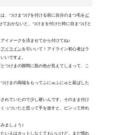
人は、つけまつげを付ける前に自分のまつ毛を
ビ
せておかないと、つけまを付けた時に自まつげと
アイメークを済ませてから付けてね♪
、
アイライン
を引いいて！アイライン初心者はラ
といいですよ。
げとつけまの隙間に肌の色が見えてしまって、こ
、つけまの両端をもってふにゅふにゅと延ばした
定されていたので少し硬いんです。そのまま付け
。くっついたと思って手を放すと、ピンって外れ
みましょう♪
けたい人はカットしなくてもいいけど、まだ慣れ