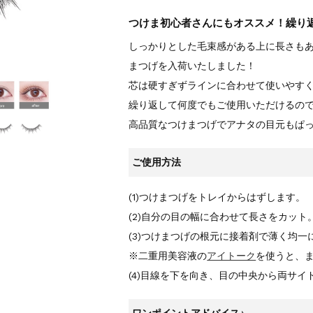
つけま初心者さんにもオススメ！繰り返
しっかりとした毛束感がある上に長さも
まつげを入荷いたしました！
芯は硬すぎずラインに合わせて使いやすく
繰り返して何度でもご使用いただけるの
高品質なつけまつげでアナタの目元もぱ
ご使用方法
(1)つけまつげをトレイからはずします。
(2)自分の目の幅に合わせて長さをカット
(3)つけまつげの根元に接着剤で薄く均一
※二重用美容液の
アイトーク
を使うと、
(4)目線を下を向き、目の中央から両サイ