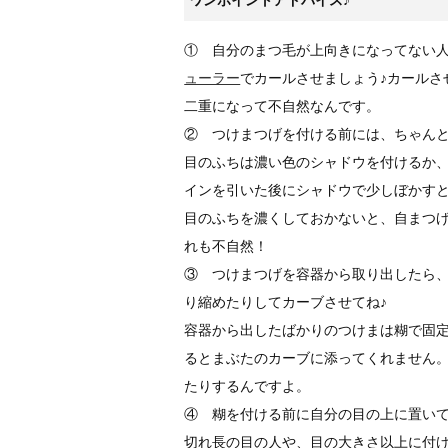
ワンポイントアドバイス♪
① 自分のまつ毛が上向きになってない
ューラー
でカールさせましょう♪カールさ
二重になって不自然なんです。
② つけまつげを付ける前には、ちゃんと
目のふちは濃い色のシャドウを付けるか
インを引いた後にシャドウで少しぼかす
目のふちを濃くしておかないと、自まつ
れも不自然！
③ つけまつげを容器から取り出したら
り縮めたりしてカーブさせてね♪
容器から出したばかりのつけまは糊で固
るとまぶたのカーブに添ってくれません
たりするんですよ。
④ 糊を付ける前に自分の目の上に置いて
切れ長の目の人や、目の大きさ以上に付