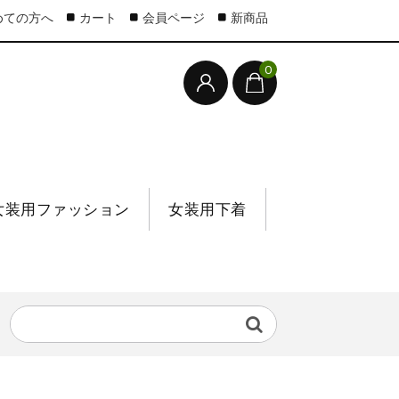
めての方へ
カート
会員ページ
新商品
0
女装用ファッション
女装用下着