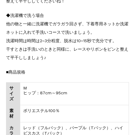
整えて平干ししてくださいね！
◆洗濯機で洗う場合
他の物と一緒に洗濯機でガラガラ回さず、下着専用ネットか洗濯
ネットに入れて手洗いコースで洗いましょう。
洗濯時間は時間は2~3分程度、脱水は10~15秒で充分です。
​干すときは手洗いのときと同様に、レースやリボンをピンと整え
て平干ししましょう♪
■商品規格
サ
M
ヒップ：87cm～95cm
イ
ズ
素
ポリエステル100％
材
カ
レッド（フルバック）、パープル（Tバック）、ハイ
ラ
ビスカス（Tバック）