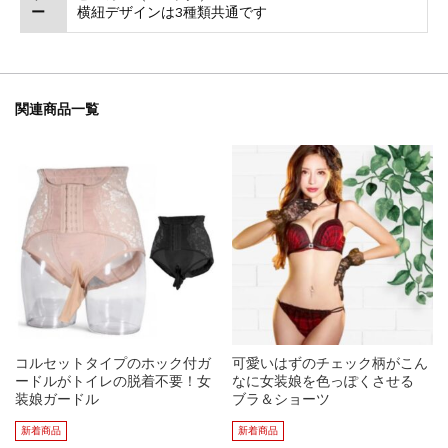
ー
横紐デザインは3種類共通です
関連商品一覧
コルセットタイプのホック付ガ
可愛いはずのチェック柄がこん
ードルがトイレの脱着不要！女
なに女装娘を色っぽくさせる
装娘ガードル
ブラ＆ショーツ
新着商品
新着商品